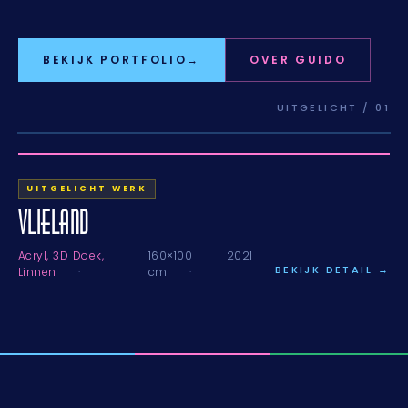
BEKIJK PORTFOLIO
→
OVER GUIDO
UITGELICHT / 01
UITGELICHT WERK
VLIELAND
Acryl, 3D Doek,
160×100
2021
BEKIJK DETAIL →
Linnen
cm